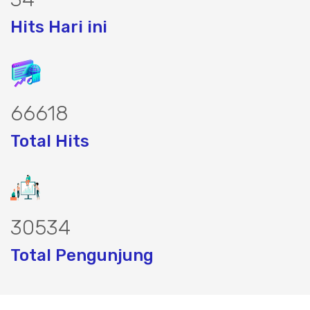
Hits Hari ini
76624
Total Hits
35120
Total Pengunjung
sumurbor, borsumur, jasa Sumur Bor, M