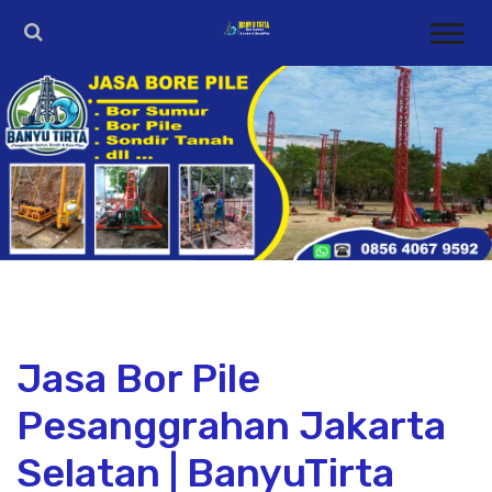
Jasa Bor Pile
Pesanggrahan Jakarta
Selatan | BanyuTirta