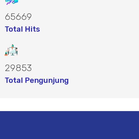
81628
Total Hits
37138
Total Pengunjung
urbor, borsumur, jasa Sumur Bor, Mate