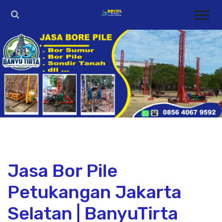
Jasa Bor Pile
Petukangan Jakarta
Selatan | BanyuTirta