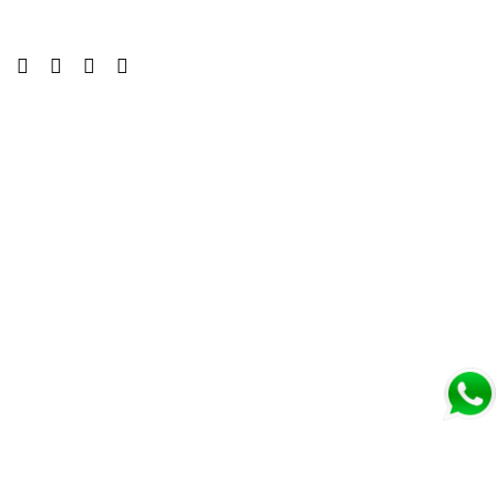
Buat Disini
Jasa Bor Sumur
Jasa Bor Pile
Sondir Test Tanah
Melayani Hingga
Seluruh Jakarta, Bekasi, Depok, Tangerang &
Banten
Jl. Swatantra No.337, RT.012/RW.011, Jatiasih Bekasi, West Java
17424