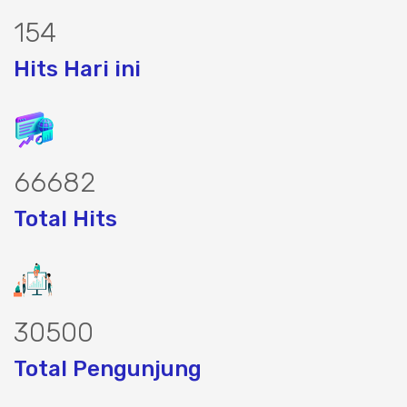
192
Hits Hari ini
83089
Total Hits
38156
Total Pengunjung