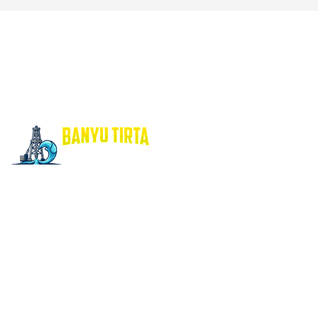
or, borsumur, jasa Sumur Bor, Matek A
Layanan Jasa Sondir Test Tanah, Bore Pile & Bor Sumur
untuk Kedalaman 25m s/d 100m Untuk Rumah
Tinggal,Perkantoran, Apartment, Hotel dll pada
pengunaan Jetpump, Sumur Satelit hingga sumur
dalam (Deep Well) Banyu Tirta siap menerima pesanan
Pengeboran Sumur untuk mendapatkan Sumber mata
Air Bersih dan Bening Siap Memberikan yang Terbaik.