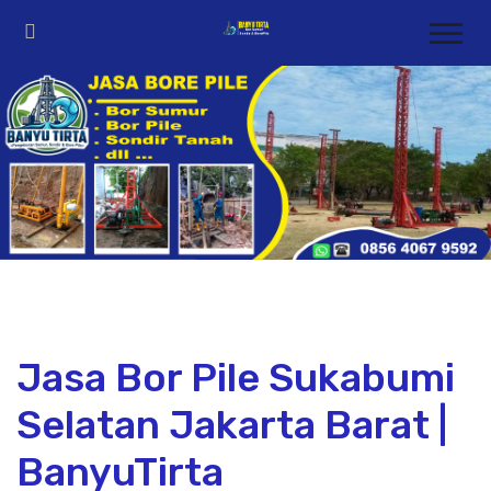
Jasa Bor Pile Sukabumi
Selatan Jakarta Barat |
BanyuTirta