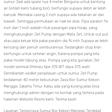
sumur Jadi ada spare nya 4 meter Berguna untuk kantong
air (istilah kami tukang bor), berfungsi supaya debit air lebih
banyak. Memakai casing 2 inch supaya ada tekanan air dari
bawah. Sehingga permukaan air naik ke atas. Pipa paralon 1¼
inch dan 1 inch adalah ntuk pasangan pipa hisap, yang
menghubungkan Jet Pump dengan Mata Jet, Untuk out put
atau pipa keluar kita pakai paralon dia ¾ inch Supaya air lebih
kencang dan penuh semburannya. Sedangkan stop kran
berfungsi untuk setelan angin, Karena pompa yang kita
pakai model tabung atas. Pompa yang kita gunakan Jet
model semisal Shimizu tipe 375 BIT daya 375 watt.
Demikianlah sedikit penjelasan untuk sumur Jet Pump
kedalaman 40 meter kebutuhan Jasa Bor Sumur Kebon
Manggis Jakarta Timur. Kalau ada yang kurang jelas bisa
menghubungi admin dengan no kontak yang tertera pada
halaman Website Resmi kami. Terima kasih
Layanan Terpercaya Sumur Bor Kebon Manggis Terdekat