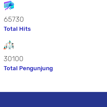
85974
Total Hits
39371
Total Pengunjung
or, borsumur, jasa Sumur Bor, Matek Ai