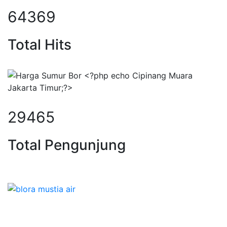
84337
Total Hits
38605
Total Pengunjung
rbor, borsumur, jasa Sumur Bor, M
Layanan Jasa Sondir Test Tanah, Bore Pile & Bor
Sumur untuk Kedalaman 25m s/d 100m Untuk Rumah
Tinggal,Perkantoran, Apartment, Hotel dll pada