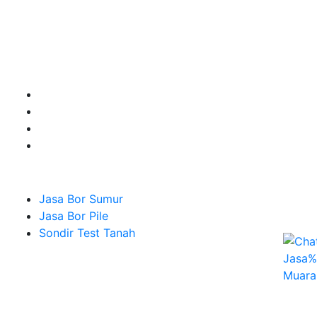
pengunaan Jetpump, Sumur Satelit hingga sumur
dalam (Deep Well) Banyu Tirta siap menerima pesanan
Pengeboran Sumur untuk mendapatkan Sumber mata
Air Bersih dan Bening Siap Memberikan yang Terbaik.
Buat disini
Jasa Bor Sumur
Jasa Bor Pile
Sondir Test Tanah
Melayani Hingga
Seluruh Jakarta, Bekasi, Depok, Tangerang & Banten