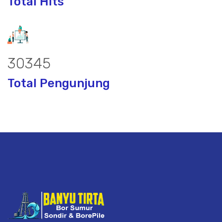
Total Hits
40094
Total Pengunjung
or, borsumur, jasa Sumur Bor, Matek Ai