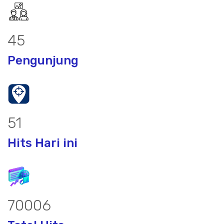
58
Pengunjung
66
Hits Hari ini
91220