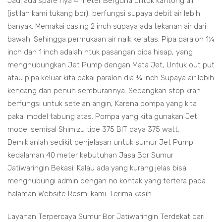
Jadi ada spare nya 4 meter Berguna untuk kantong air
(istilah kami tukang bor), berfungsi supaya debit air lebih
banyak. Memakai casing 2 inch supaya ada tekanan air dari
bawah. Sehingga permukaan air naik ke atas. Pipa paralon 1¼
inch dan 1 inch adalah ntuk pasangan pipa hisap, yang
menghubungkan Jet Pump dengan Mata Jet, Untuk out put
atau pipa keluar kita pakai paralon dia ¾ inch Supaya air lebih
kencang dan penuh semburannya. Sedangkan stop kran
berfungsi untuk setelan angin, Karena pompa yang kita
pakai model tabung atas. Pompa yang kita gunakan Jet
model semisal Shimizu tipe 375 BIT daya 375 watt.
Demikianlah sedikit penjelasan untuk sumur Jet Pump
kedalaman 40 meter kebutuhan Jasa Bor Sumur
Jatiwaringin Bekasi. Kalau ada yang kurang jelas bisa
menghubungi admin dengan no kontak yang tertera pada
halaman Website Resmi kami. Terima kasih
Layanan Terpercaya Sumur Bor Jatiwaringin Terdekat dari