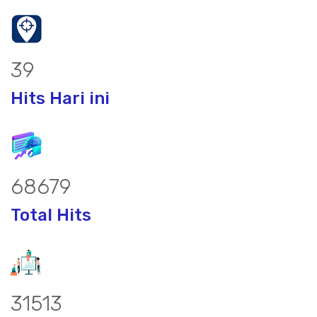
50
Hits Hari ini
89283
Total Hits
40967