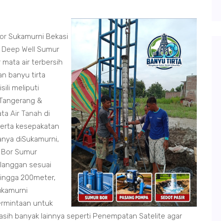
or
Sukamurni Bekasi
m
Deep Well
Sumur
mata air terbersih
n banyu tirta
ili meliputi
 Tangerang &
ta Air Tanah
di
serta kesepakatan
anya diSukamurni,
 Bor Sumur
langgan sesuai
ingga 200meter,
ukamurni
rmintaan untuk
asih banyak lainnya seperti Penempatan Satelite agar