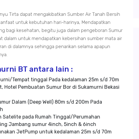
nyu Tirta dapat mengakibatkan Sumber Air Tanah Bersih
manfaat untuk kebutuhan hari-harinya, Mendapatkan
ting bagi kesehatan, begitu juga dalam pengeboran Sumur
at dalam untuk mendapatkan kebersihan sumber mata air
iran di dalamnya sehingga penarikan selama apapun
nya.
rni BT antara lain :
urni/Tempat tinggal Pada kedalaman 25m s/d 70m
t, Hotel Pembuatan Sumur Bor di Sukamurni Bekasi
umur Dalam (Deep Well) 80m s/d 200m Pada
ch
n Satelite pada Rumah Tinggal/Perumahan
ing Jambang sumur 4inch, 5inch & 6inch
unakan JetPump untuk kedalaman 25m s/d 70m