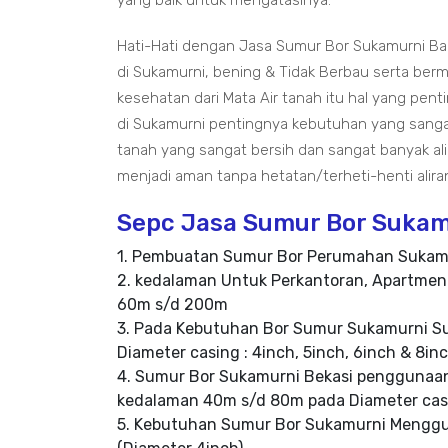
yang baik untuk mengatasinya.
Hati-Hati dengan Jasa Sumur Bor Sukamurni Ba
di Sukamurni, bening & Tidak Berbau serta ber
kesehatan dari Mata Air tanah itu hal yang pen
di Sukamurni pentingnya kebutuhan yang sang
tanah yang sangat bersih dan sangat banyak al
menjadi aman tanpa hetatan/terheti-henti alira
Sepc Jasa Sumur Bor Sukamu
1. Pembuatan Sumur Bor Perumahan Sukam
2. kedalaman Untuk Perkantoran, Apartmen
60m s/d 200m
3. Pada Kebutuhan Bor Sumur Sukamurni S
Diameter casing : 4inch, 5inch, 6inch & 8in
4. Sumur Bor Sukamurni Bekasi penggunaa
kedalaman 40m s/d 80m pada Diameter cas
5. Kebutuhan Sumur Bor Sukamurni Mengg