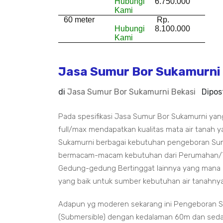
Hubungi
6.750.000
Kami
60 meter
Rp.
Hubungi
8.100.000
Kami
Jasa Sumur Bor Sukamurni |
di
Jasa Sumur Bor Sukamurni Bekasi
Dipos
Pada spesifikasi Jasa Sumur Bor Sukamurni yang
full/max mendapatkan kualitas mata air tanah ya
Sukamurni berbagai kebutuhan pengeboran Sumb
bermacam-macam kebutuhan dari Perumahan/Tem
Gedung-gedung Bertinggat lainnya yang mana an
yang baik untuk sumber kebutuhan air tanahnya
Adapun yg moderen sekarang ini Pengeboran S
(Submersible) dengan kedalaman 60m dan sedang