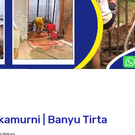
amurni | Banyu Tirta
i Bekasi