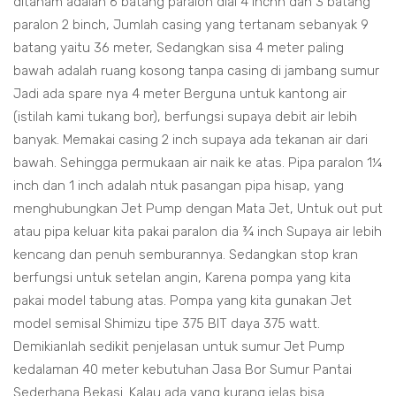
ditanam adalah 6 batang paralon dial 4 incnh dan 3 batang
paralon 2 binch, Jumlah casing yang tertanam sebanyak 9
batang yaitu 36 meter, Sedangkan sisa 4 meter paling
bawah adalah ruang kosong tanpa casing di jambang sumur
Jadi ada spare nya 4 meter Berguna untuk kantong air
(istilah kami tukang bor), berfungsi supaya debit air lebih
banyak. Memakai casing 2 inch supaya ada tekanan air dari
bawah. Sehingga permukaan air naik ke atas. Pipa paralon 1¼
inch dan 1 inch adalah ntuk pasangan pipa hisap, yang
menghubungkan Jet Pump dengan Mata Jet, Untuk out put
atau pipa keluar kita pakai paralon dia ¾ inch Supaya air lebih
kencang dan penuh semburannya. Sedangkan stop kran
berfungsi untuk setelan angin, Karena pompa yang kita
pakai model tabung atas. Pompa yang kita gunakan Jet
model semisal Shimizu tipe 375 BIT daya 375 watt.
Demikianlah sedikit penjelasan untuk sumur Jet Pump
kedalaman 40 meter kebutuhan Jasa Bor Sumur Pantai
Sederhana Bekasi. Kalau ada yang kurang jelas bisa