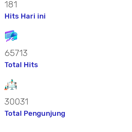
239
Hits Hari ini
86826
Total Hits
39840
Total Pengunjung