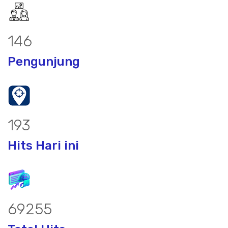
186
Pengunjung
248
Hits Hari ini
88405