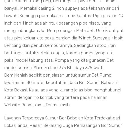
(istilah kami tukang bor), berfungsi supaya debit air lebih
banyak. Memakai casing 2 inch supaya ada tekanan air dari
bawah. Sehingga permukaan air naik ke atas. Pipa paralon 1¼
inch dan 1 inch adalah ntuk pasangan pipa hisap, yang
menghubungkan Jet Pump dengan Mata Jet, Untuk out put
atau pipa keluar kita pakai paralon dia ¾ inch Supaya air lebih
kencang dan penuh semburannya. Sedangkan stop kran
berfungsi untuk setelan angin, Karena pompa yang kita
pakai model tabung atas. Pompa yang kita gunakan Jet
model semisal Shimizu tipe 375 BIT daya 375 watt.
Demikianlah sedikit penjelasan untuk sumur Jet Pump
kedalaman 40 meter kebutuhan Jasa Bor Sumur Babelan
Kota Bekasi. Kalau ada yang kurang jelas bisa menghubungi
admin dengan no kontak yang tertera pada halaman
Website Resmi kami. Terima kasih
Layanan Terpercaya Sumur Bor Babelan Kota Terdekat dari
Lokasi anda, Pesan Sekarang Juga Pemasangan Bor Sumur