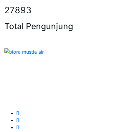
37392
Total Pengunjung
, borsumur, jasa Sumur Bor, Matek
Layanan Jasa Sondir Test Tanah, Bore Pile & Bor
Sumur untuk Kedalaman 25m s/d 100m Untuk Rumah
Tinggal,Perkantoran, Apartment, Hotel dll pada
pengunaan Jetpump, Sumur Satelit hingga sumur
dalam (Deep Well) Banyu Tirta siap menerima pesanan
Pengeboran Sumur untuk mendapatkan Sumber mata
Air Bersih dan Bening Siap Memberikan yang Terbaik.