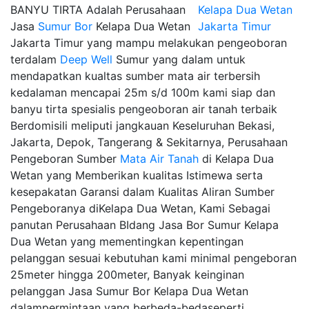
BANYU TIRTA Adalah Perusahaan
Jasa
Sumur Bor
Kelapa Dua Wetan
Jakarta Timur yang mampu melakukan pengeoboran
terdalam
Deep Well
Sumur yang dalam untuk
mendapatkan kualtas sumber mata air terbersih
kedalaman mencapai 25m s/d 100m kami siap dan
banyu tirta spesialis pengeoboran air tanah terbaik
Berdomisili meliputi jangkauan Keseluruhan Bekasi,
Jakarta, Depok, Tangerang & Sekitarnya, Perusahaan
Pengeboran Sumber
Mata Air Tanah
di Kelapa Dua
Wetan yang Memberikan kualitas Istimewa serta
kesepakatan Garansi dalam Kualitas Aliran Sumber
Pengeboranya diKelapa Dua Wetan, Kami Sebagai
panutan Perusahaan BIdang Jasa Bor Sumur Kelapa
Dua Wetan yang mementingkan kepentingan
pelanggan sesuai kebutuhan kami minimal pengeboran
25meter hingga 200meter, Banyak keinginan
pelanggan Jasa Sumur Bor Kelapa Dua Wetan
dalampermintaan yang berbeda-bedaseperti