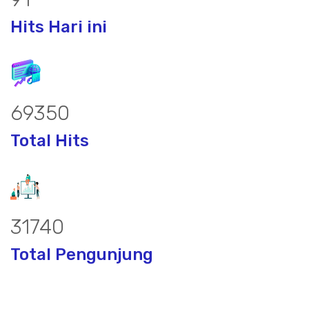
Hits Hari ini
89841
Total Hits
41119
Total Pengunjung
or, borsumur, jasa Sumur Bor, Matek Ai