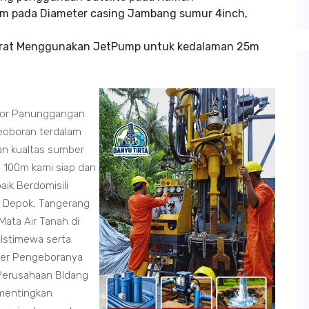
m pada Diameter casing Jambang sumur 4inch,
arat Menggunakan JetPump untuk kedalaman 25m
or
Panunggangan
oboran terdalam
n kualtas sumber
 100m kami siap dan
aik Berdomisili
a, Depok, Tangerang
Mata Air Tanah
di
Istimewa serta
mber Pengeboranya
Perusahaan BIdang
mentingkan