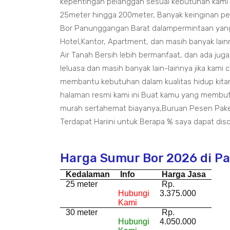
kepentingan pelanggan sesuai kebutuhan kami
25meter hingga 200meter, Banyak keinginan p
Bor Panunggangan Barat dalampermintaan yang
Hotel,Kantor, Apartment, dan masih banyak la
Air Tanah Bersih lebih bermanfaat, dan ada j
leluasa dan masih banyak lain-lainnya jika kam
membantu kebutuhan dalam kualitas hidup kitan
halaman resmi kami ini Buat kamu yang membu
murah sertahemat biayanya,Buruan Pesen Pake
Terdapat Hariini untuk Berapa % saya dapat disc
Harga Sumur Bor 2026 di P
Kedalaman
Info
Harga Jasa
25 meter
Rp.
Hubungi
3.375.000
Kami
30 meter
Rp.
Hubungi
4.050.000