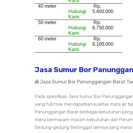
Kami
40 meter
Rp.
Hubungi
5.400.000
Kami
50 meter
Rp.
Hubungi
6.750.000
Kami
60 meter
Rp.
Hubungi
8.100.000
Kami
Jasa Sumur Bor Panunggang
di
Jasa Sumur Bor Panunggangan Barat Ta
Pada spesifikasi Jasa Sumur Bor Panunggangan 
yang full/max mendapatkan kualitas mata air ta
Panunggangan Barat berbagai kebutuhan pengeb
mana bermacam-macam kebutuhan dari Perumaha
Gedung-gedung Bertinggat lainnya yang mana an